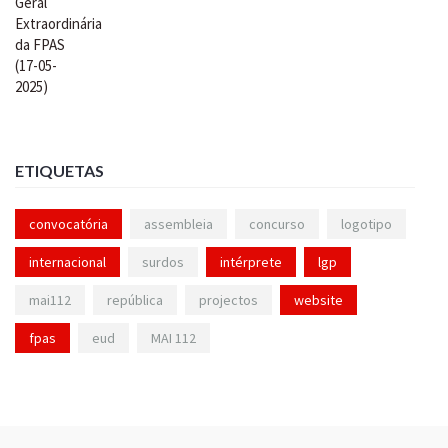
ETIQUETAS
convocatória
assembleia
concurso
logotipo
internacional
surdos
intérprete
lgp
mai112
república
projectos
website
fpas
eud
MAI 112