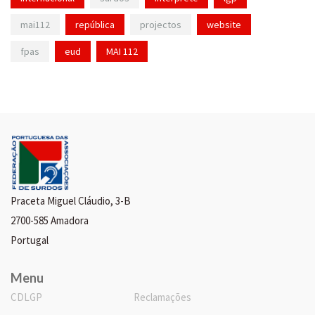
mai112
república
projectos
website
fpas
eud
MAI 112
Praceta Miguel Cláudio, 3-B
2700-585 Amadora
Portugal
Menu
CDLGP
Reclamações