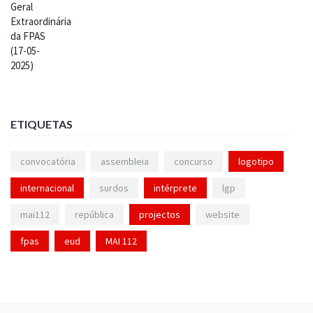
ETIQUETAS
convocatória
assembleia
concurso
logotipo
internacional
surdos
intérprete
lgp
mai112
república
projectos
website
fpas
eud
MAI 112