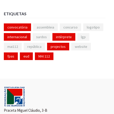
ETIQUETAS
convocatória
assembleia
concurso
logotipo
internacional
surdos
intérprete
lgp
mai112
república
projectos
website
fpas
eud
MAI 112
Praceta Miguel Cláudio, 3-B