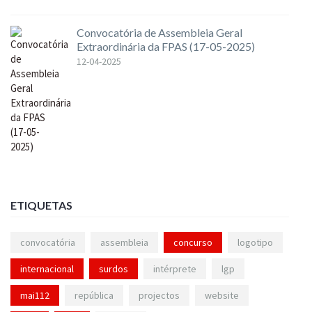
Convocatória de Assembleia Geral
Extraordinária da FPAS (17-05-2025)
12-04-2025
ETIQUETAS
convocatória
assembleia
concurso
logotipo
internacional
surdos
intérprete
lgp
mai112
república
projectos
website