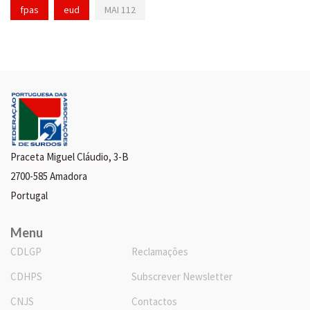
fpas
eud
MAI 112
Praceta Miguel Cláudio, 3-B
2700-585 Amadora
Portugal
Menu
CDLGP
Reclamações
CDHPS
Subscrever Newsletter
CNJS
Contactos