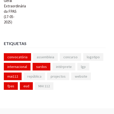
ETIQUETAS
convocatória
assembleia
concurso
logotipo
internacional
surdos
intérprete
lgp
mai112
república
projectos
website
fpas
eud
MAI 112