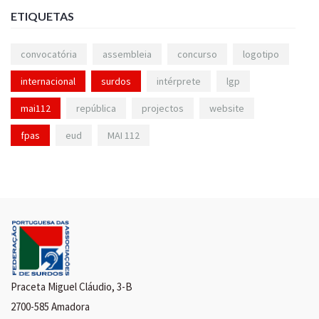
ETIQUETAS
convocatória
assembleia
concurso
logotipo
internacional
surdos
intérprete
lgp
mai112
república
projectos
website
fpas
eud
MAI 112
Praceta Miguel Cláudio, 3-B
2700-585 Amadora