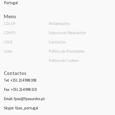
Portugal
Menu
CDLGP
Reclamações
CDHPS
Subscrever Newsletter
CNJS
Contactos
Links
Política de Privacidade
Política de Cookies
Contactos
Tel: +351 214 998 308
Fax: +351 214 998 310
Email: fpas@fpasurdos.pt
Skype: fpas_portugal