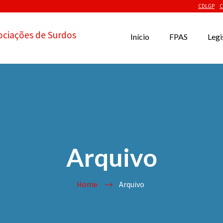
CDLGP
C
ociações de Surdos
Início
FPAS
Legi
Arquivo
Home
Arquivo