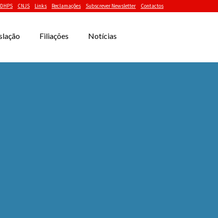
DHPS
CNJS
Links
Reclamações
Subscrever Newsletter
Contactos
slação
Filiações
Notícias