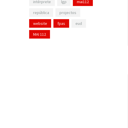
intérprete
lgp
mai112
república
projectos
website
fpas
eud
MAI 112