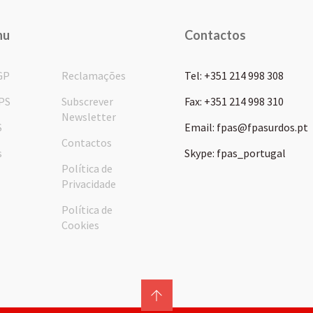
nu
Contactos
GP
Reclamações
Tel: +351 214 998 308
PS
Subscrever
Fax: +351 214 998 310
Newsletter
S
Email: fpas@fpasurdos.pt
Contactos
s
Skype: fpas_portugal
Política de
Privacidade
Política de
Cookies