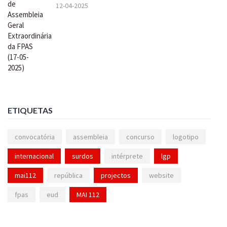
12-04-2025
ETIQUETAS
convocatória
assembleia
concurso
logotipo
internacional
surdos
intérprete
lgp
mai112
república
projectos
website
fpas
eud
MAI 112