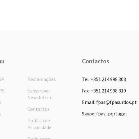
nu
Contactos
GP
Reclamações
Tel: +351 214 998 308
PS
Subscrever
Fax: +351 214 998 310
Newsletter
S
Email: fpas@fpasurdos.pt
Contactos
s
Skype: fpas_portugal
Política de
Privacidade
Política de