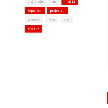
intérprete
lgp
mai112
república
projectos
website
fpas
eud
MAI 112