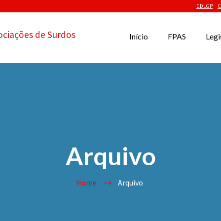
CDLGP
C
ociações de Surdos
Início
FPAS
Legi
Arquivo
Home
Arquivo