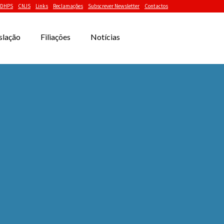
DHPS
CNJS
Links
Reclamações
Subscrever Newsletter
Contactos
slação
Filiações
Notícias