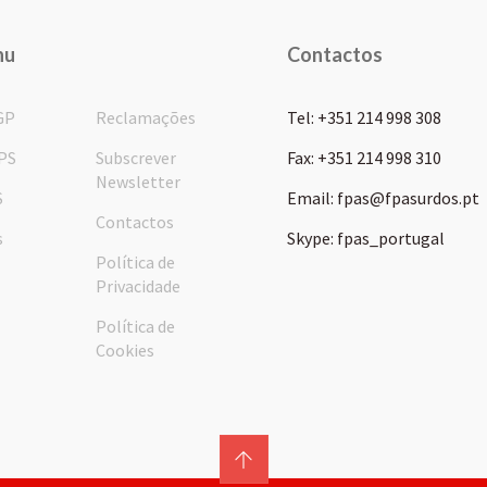
nu
Contactos
GP
Reclamações
Tel: +351 214 998 308
PS
Subscrever
Fax: +351 214 998 310
Newsletter
S
Email: fpas@fpasurdos.pt
Contactos
s
Skype: fpas_portugal
Política de
Privacidade
Política de
Cookies