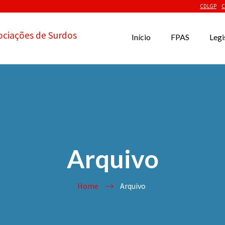
CDLGP
C
ociações de Surdos
Início
FPAS
Legi
Arquivo
Home
Arquivo