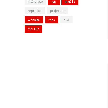
intérprete
lgp
mai112
república
projectos
website
fpas
eud
MAI 112