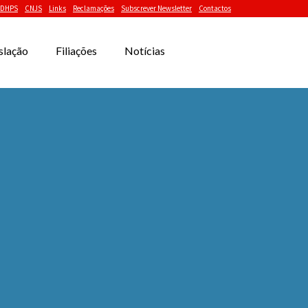
DHPS
CNJS
Links
Reclamações
Subscrever Newsletter
Contactos
slação
Filiações
Notícias