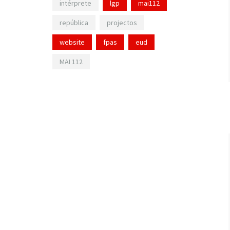
intérprete
lgp
mai112
república
projectos
website
fpas
eud
MAI 112