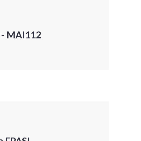
P - MAI112
a FPAS!