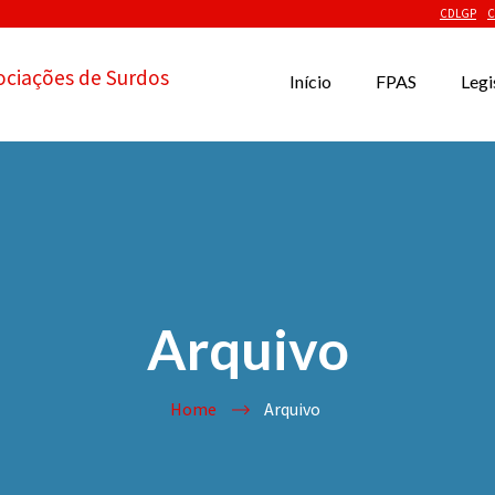
CDLGP
C
ociações de Surdos
Início
FPAS
Legi
Arquivo
Home
Arquivo