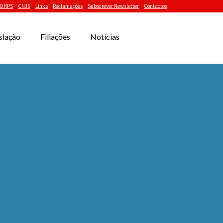
DHPS
CNJS
Links
Reclamações
Subscrever Newsletter
Contactos
slação
Filiações
Notícias