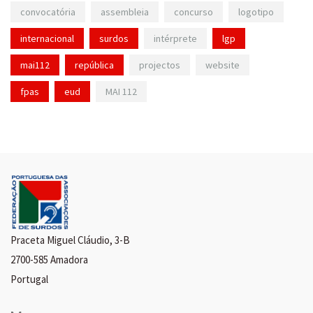
convocatória
assembleia
concurso
logotipo
internacional
surdos
intérprete
lgp
mai112
república
projectos
website
fpas
eud
MAI 112
Praceta Miguel Cláudio, 3-B
2700-585 Amadora
Portugal