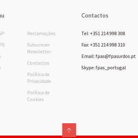
nu
Contactos
GP
Reclamações
Tel: +351 214 998 308
PS
Subscrever
Fax: +351 214 998 310
Newsletter
S
Email: fpas@fpasurdos.pt
Contactos
s
Skype: fpas_portugal
Política de
Privacidade
Política de
Cookies