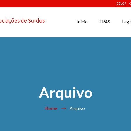
CDLGP
C
ociações de Surdos
Início
FPAS
Legi
Arquivo
Home
Arquivo