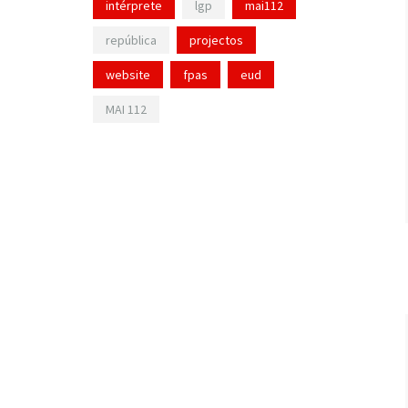
intérprete
lgp
mai112
república
projectos
website
fpas
eud
MAI 112