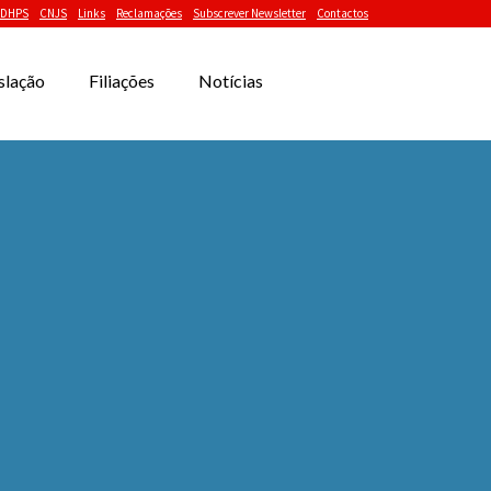
DHPS
CNJS
Links
Reclamações
Subscrever Newsletter
Contactos
slação
Filiações
Notícias