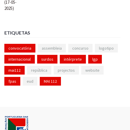
ETIQUETAS
convocatória
assembleia
concurso
logotipo
internacional
surdos
intérprete
lgp
mai112
república
projectos
website
fpas
eud
MAI 112