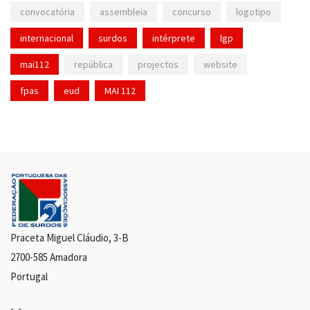
convocatória
assembleia
concurso
logotipo
internacional
surdos
intérprete
lgp
mai112
república
projectos
website
fpas
eud
MAI 112
Praceta Miguel Cláudio, 3-B
2700-585 Amadora
Portugal