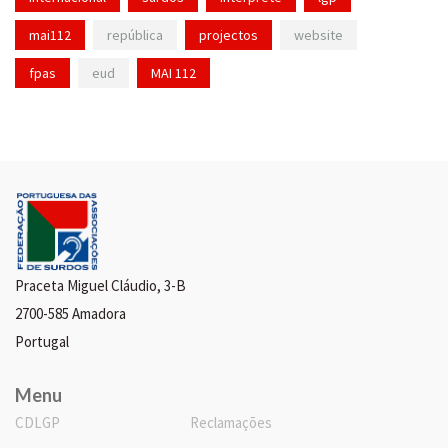
mai112
república
projectos
website
fpas
eud
MAI 112
Praceta Miguel Cláudio, 3-B
2700-585 Amadora
Portugal
Menu
CDLGP
Reclamações