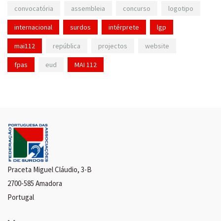
convocatória
assembleia
concurso
logotipo
internacional
surdos
intérprete
lgp
mai112
república
projectos
website
fpas
eud
MAI 112
Praceta Miguel Cláudio, 3-B
2700-585 Amadora
Portugal