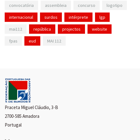
convocatória
assembleia
concurso
logotipo
internacional
surdos
intérprete
lgp
mai112
república
projectos
website
fpas
eud
MAI 112
Praceta Miguel Cláudio, 3-B
2700-585 Amadora
Portugal