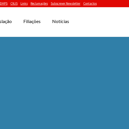
DHPS
CNJS
Links
Reclamações
Subscrever Newsletter
Contactos
slação
Filiações
Notícias