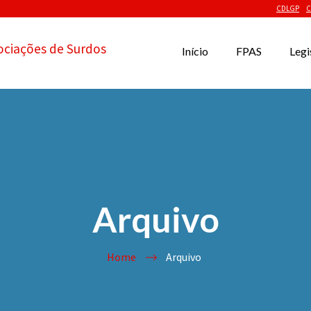
CDLGP
C
ociações de Surdos
Início
FPAS
Legi
Arquivo
Home
Arquivo