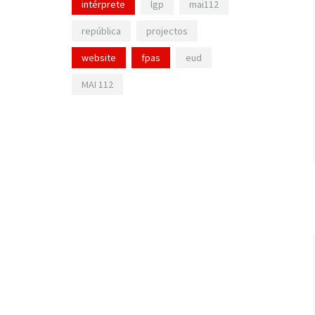
intérprete
lgp
mai112
república
projectos
website
fpas
eud
MAI 112