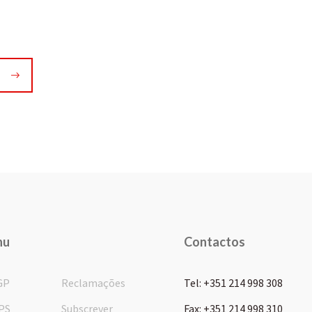
nu
Contactos
GP
Reclamações
Tel: +351 214 998 308
PS
Subscrever
Fax: +351 214 998 310