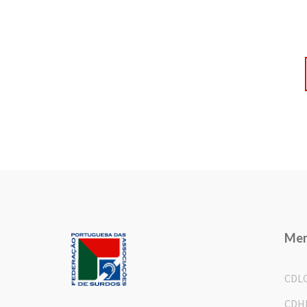
Me
CDL
CDH