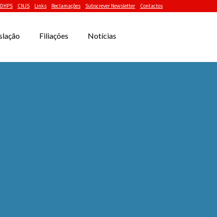
DHPS
CNJS
Links
Reclamações
Subscrever Newsletter
Contactos
slação
Filiações
Notícias