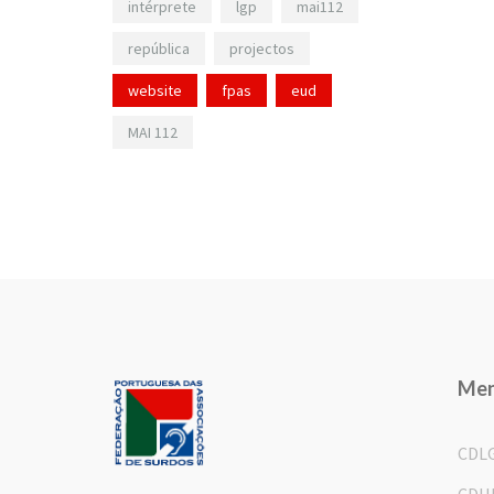
intérprete
lgp
mai112
república
projectos
website
fpas
eud
MAI 112
Me
CDL
CDH