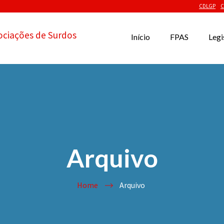
CDLGP
C
ociações de Surdos
Início
FPAS
Legi
Arquivo
Home
Arquivo