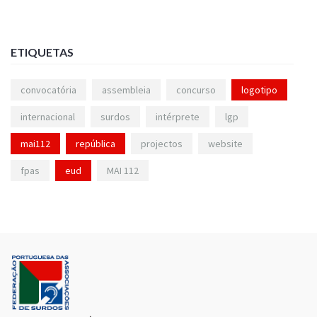
ETIQUETAS
convocatória
assembleia
concurso
logotipo
internacional
surdos
intérprete
lgp
mai112
república
projectos
website
fpas
eud
MAI 112