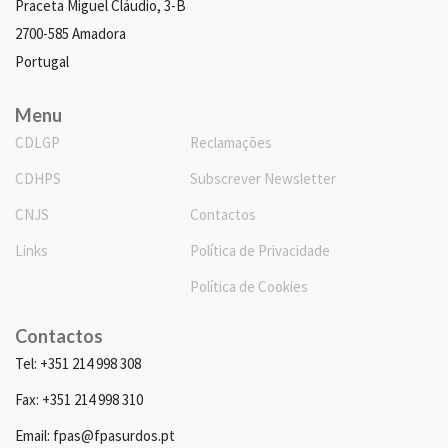
Praceta Miguel Cláudio, 3-B
2700-585 Amadora
Portugal
Menu
CDLGP
Reclamações
CDHPS
Subscrever Newsletter
CNJS
Contactos
Links
Política de Privacidade
Política de Cookies
Contactos
Tel: +351 214 998 308
Fax: +351 214 998 310
Email: fpas@fpasurdos.pt