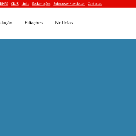
DHPS
CNJS
Links
Reclamações
Subscrever Newsletter
Contactos
slação
Filiações
Notícias