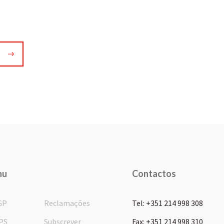
nu
Contactos
GP
Reclamações
Tel: +351 214 998 308
PS
Subscrever
Fax: +351 214 998 310