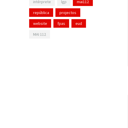
intérprete
lgp
mai112
república
projectos
website
fpas
eud
MAI 112