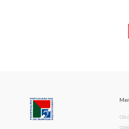
Me
CDL
CDH