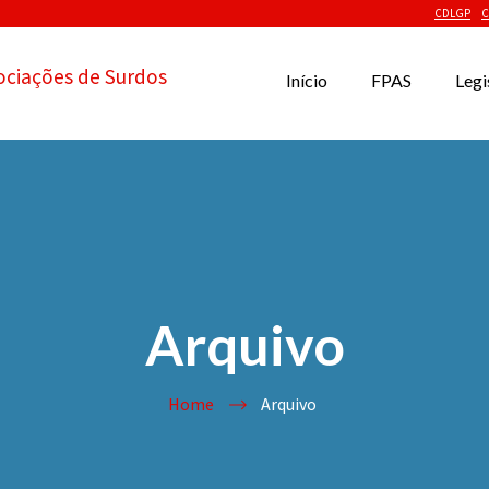
CDLGP
C
ociações de Surdos
Início
FPAS
Legi
Arquivo
Home
Arquivo