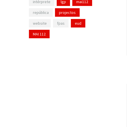
intérprete
lgp
mai112
república
projectos
website
fpas
eud
MAI 112