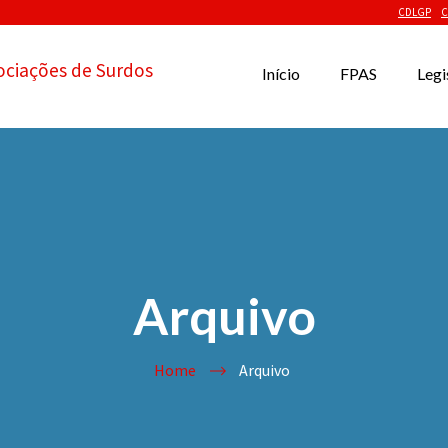
CDLGP
C
ociações de Surdos
Início
FPAS
Legi
Arquivo
Home
Arquivo