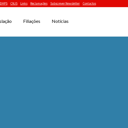
DHPS
CNJS
Links
Reclamações
Subscrever Newsletter
Contactos
slação
Filiações
Notícias