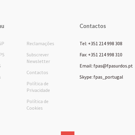
nu
Contactos
GP
Reclamações
Tel: +351 214 998 308
PS
Subscrever
Fax: +351 214 998 310
Newsletter
S
Email: fpas@fpasurdos.pt
Contactos
s
Skype: fpas_portugal
Política de
Privacidade
Política de
Cookies