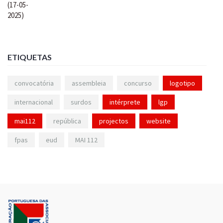
ETIQUETAS
convocatória
assembleia
concurso
logotipo
internacional
surdos
intérprete
lgp
mai112
república
projectos
website
fpas
eud
MAI 112