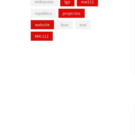
intérprete
lgp
mai112
república
projectos
website
fpas
eud
MAI 112