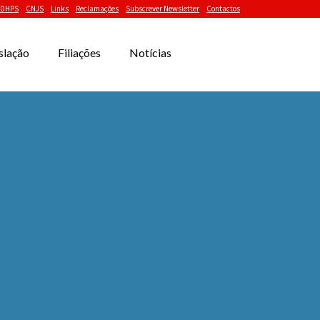
DHPS
CNJS
Links
Reclamações
Subscrever Newsletter
Contactos
slação
Filiações
Notícias