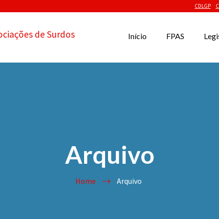
CDLGP
C
ociações de Surdos
Início
FPAS
Legi
Arquivo
Home
Arquivo