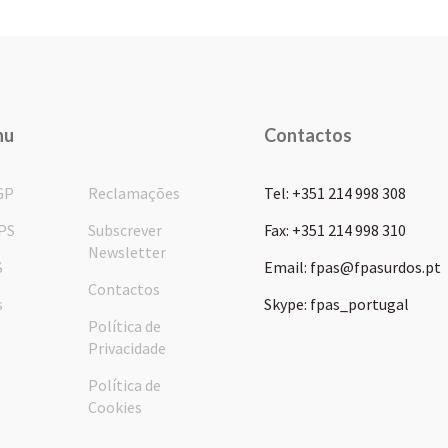
nu
Contactos
GP
Reclamações
Tel: +351 214 998 308
PS
Subscrever
Fax: +351 214 998 310
Newsletter
S
Email: fpas@fpasurdos.pt
Contactos
s
Skype: fpas_portugal
Política de
Privacidade
Política de
Cookies