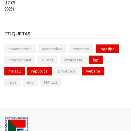
ETIQUETAS
convocatória
assembleia
concurso
logotipo
internacional
surdos
intérprete
lgp
mai112
república
projectos
website
fpas
eud
MAI 112