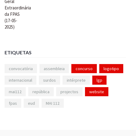
ETIQUETAS
convocatória
assembleia
concurso
logotipo
internacional
surdos
intérprete
lgp
mai112
república
projectos
website
fpas
eud
MAI 112