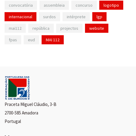
convocatória
assembleia
concurso
logotipo
internacional
surdos
intérprete
lgp
mai112
república
projectos
website
fpas
eud
MAI 112
Praceta Miguel Cláudio, 3-B
2700-585 Amadora
Portugal