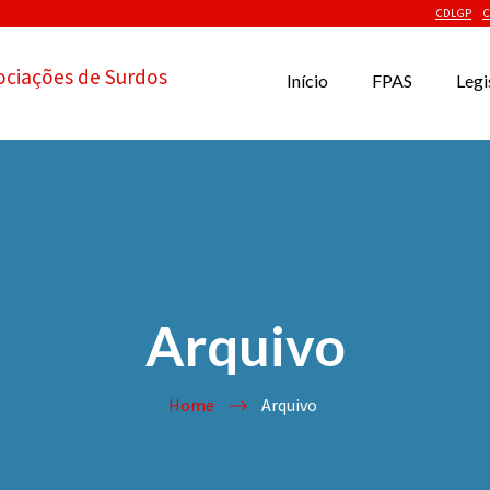
CDLGP
C
ociações de Surdos
Início
FPAS
Legi
Arquivo
Home
Arquivo