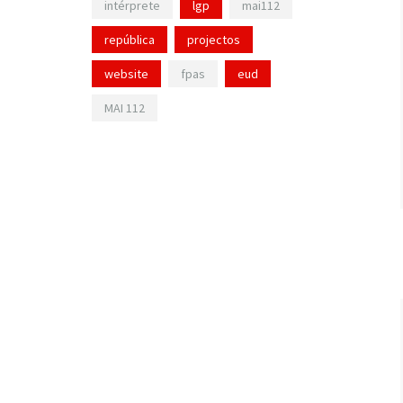
intérprete
lgp
mai112
república
projectos
website
fpas
eud
MAI 112