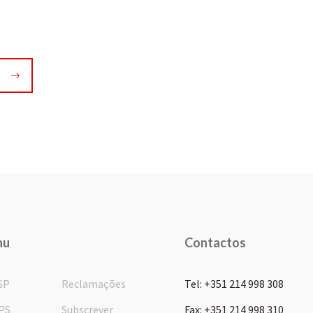
nu
Contactos
GP
Reclamações
Tel: +351 214 998 308
PS
Subscrever
Fax: +351 214 998 310