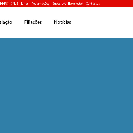
DHPS
CNJS
Links
Reclamações
Subscrever Newsletter
Contactos
slação
Filiações
Notícias