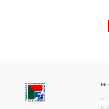
Me
CDL
CDH