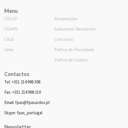
Menu
CDLGP
Reclamações
CDHPS
Subscrever Newsletter
CNJS
Contactos
Links
Política de Privacidade
Política de Cookies
Contactos
Tel: +351 214 998 308
Fax: +351 214 998 310
Email: fpas@fpasurdos.pt
Skype: fpas_portugal
Newsletter