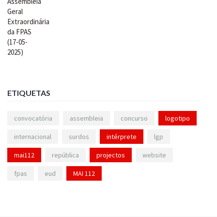
ETIQUETAS
convocatória
assembleia
concurso
logotipo
internacional
surdos
intérprete
lgp
mai112
república
projectos
website
fpas
eud
MAI 112