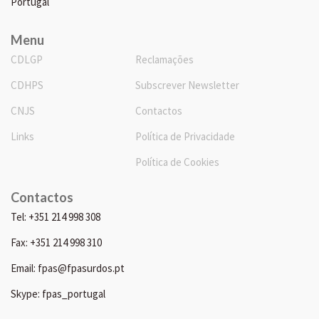
Portugal
Menu
CDLGP
Reclamações
CDHPS
Subscrever Newsletter
CNJS
Contactos
Links
Política de Privacidade
Política de Cookies
Contactos
Tel: +351 214 998 308
Fax: +351 214 998 310
Email: fpas@fpasurdos.pt
Skype: fpas_portugal