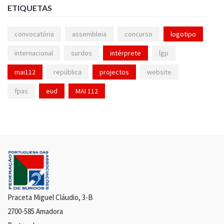
ETIQUETAS
convocatória
assembleia
concurso
logotipo
internacional
surdos
intérprete
lgp
mai112
república
projectos
website
fpas
eud
MAI 112
Praceta Miguel Cláudio, 3-B
2700-585 Amadora