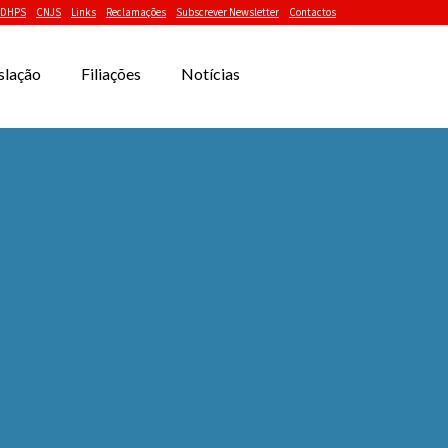
DHPS
CNJS
Links
Reclamações
Subscrever Newsletter
Contactos
slação
Filiações
Notícias