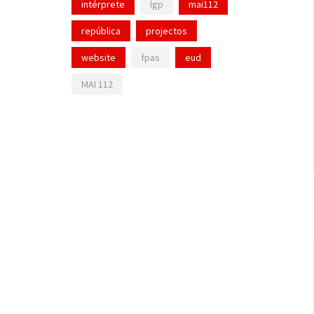
intérprete
lgp
mai112
república
projectos
website
fpas
eud
MAI 112