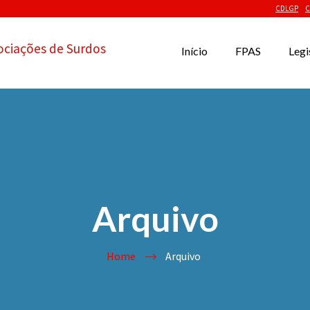
CDLGP
C
ociações de Surdos
Início
FPAS
Legi
Arquivo
Home
Arquivo