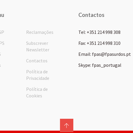
nu
Contactos
GP
Reclamações
Tel: +351 214 998 308
PS
Subscrever
Fax: +351 214 998 310
Newsletter
S
Email: fpas@fpasurdos.pt
Contactos
s
Skype: fpas_portugal
Política de
Privacidade
Política de
Cookies