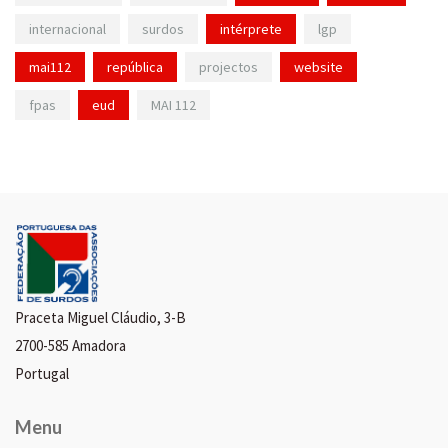
internacional
surdos
intérprete
lgp
mai112
república
projectos
website
fpas
eud
MAI 112
Praceta Miguel Cláudio, 3-B
2700-585 Amadora
Portugal
Menu