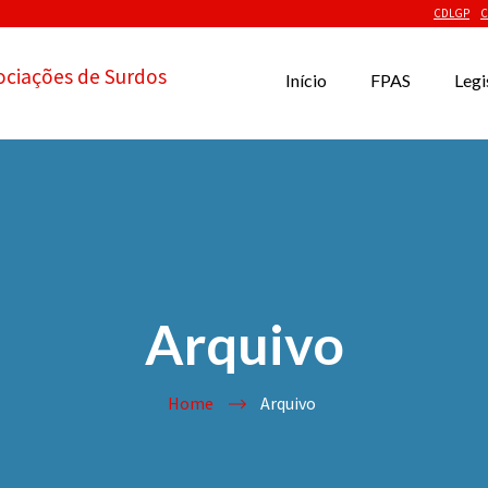
CDLGP
C
ociações de Surdos
Início
FPAS
Legi
Arquivo
Home
Arquivo