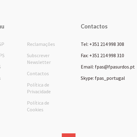
nu
Contactos
GP
Reclamações
Tel: +351 214 998 308
PS
Subscrever
Fax: +351 214 998 310
Newsletter
S
Email: fpas@fpasurdos.pt
Contactos
s
Skype: fpas_portugal
Política de
Privacidade
Política de
Cookies