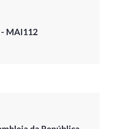
P - MAI112
embleia da República