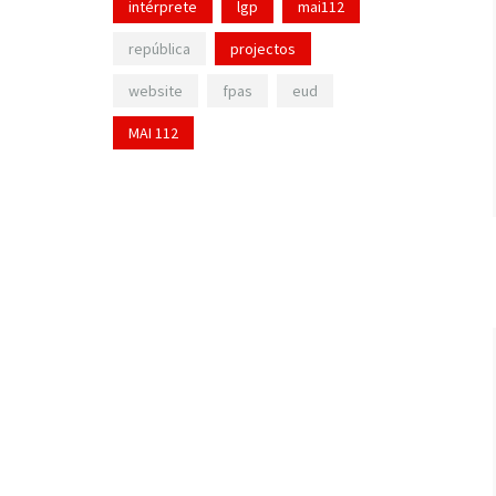
intérprete
lgp
mai112
república
projectos
website
fpas
eud
MAI 112