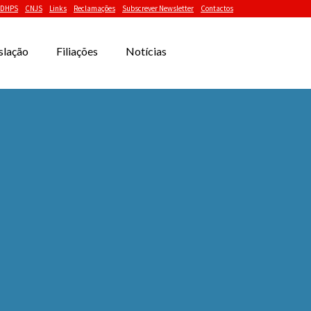
DHPS
CNJS
Links
Reclamações
Subscrever Newsletter
Contactos
slação
Filiações
Notícias