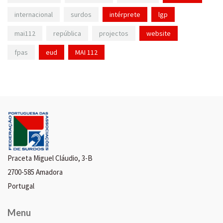
internacional
surdos
intérprete
lgp
mai112
república
projectos
website
fpas
eud
MAI 112
Praceta Miguel Cláudio, 3-B
2700-585 Amadora
Portugal
Menu