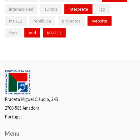
internacional
surdos
intérprete
lgp
mai112
república
projectos
website
fpas
eud
MAI 112
Praceta Miguel Cláudio, 3-B
2700-585 Amadora
Portugal
Menu