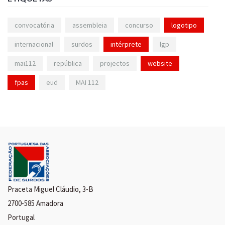
convocatória
assembleia
concurso
logotipo
internacional
surdos
intérprete
lgp
mai112
república
projectos
website
fpas
eud
MAI 112
Praceta Miguel Cláudio, 3-B
2700-585 Amadora
Portugal