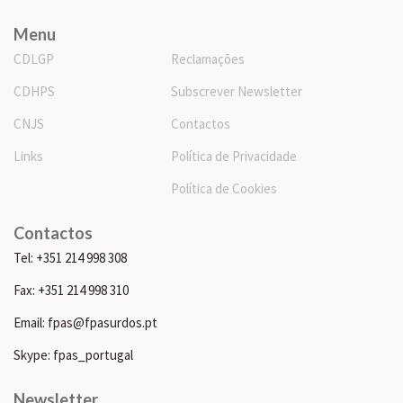
Menu
CDLGP
Reclamações
CDHPS
Subscrever Newsletter
CNJS
Contactos
Links
Política de Privacidade
Política de Cookies
Contactos
Tel: +351 214 998 308
Fax: +351 214 998 310
Email: fpas@fpasurdos.pt
Skype: fpas_portugal
Newsletter