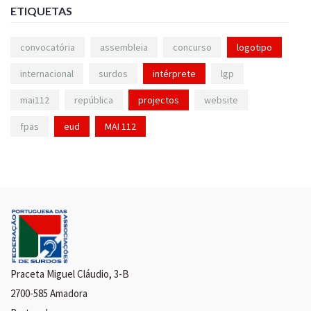
ETIQUETAS
convocatória
assembleia
concurso
logotipo
internacional
surdos
intérprete
lgp
mai112
república
projectos
website
fpas
eud
MAI 112
Praceta Miguel Cláudio, 3-B
2700-585 Amadora