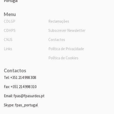
Portugal
Menu
CDLGP
Reclamações
CDHPS
Subscrever Newsletter
CNJS
Contactos
Links
Política de Privacidade
Política de Cookies
Contactos
Tel: +351 214 998 308
Fax: +351 214 998 310
Email: fpas@fpasurdos.pt
Skype: fpas_portugal