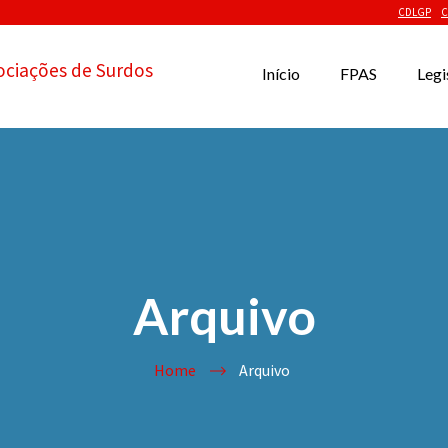
CDLGP
C
ociações de Surdos
Início
FPAS
Legi
Arquivo
Home
Arquivo