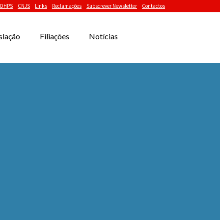
DHPS
CNJS
Links
Reclamações
Subscrever Newsletter
Contactos
slação
Filiações
Notícias