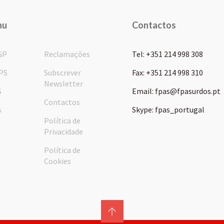
nu
Contactos
GP
Reclamações
Tel: +351 214 998 308
PS
Subscrever
Fax: +351 214 998 310
Newsletter
S
Email: fpas@fpasurdos.pt
Contactos
s
Skype: fpas_portugal
Política de
Privacidade
Política de
Cookies