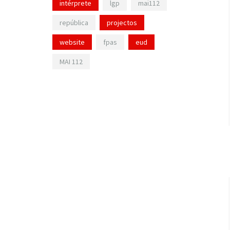
intérprete
lgp
mai112
república
projectos
website
fpas
eud
MAI 112