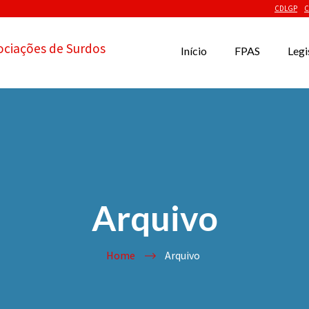
CDLGP
C
ociações de Surdos
Início
FPAS
Legi
Arquivo
Home
Arquivo