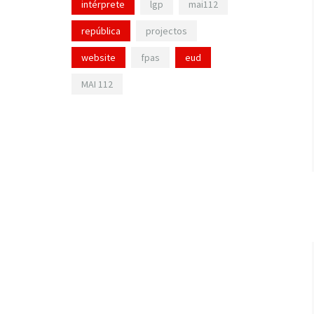
intérprete
lgp
mai112
república
projectos
website
fpas
eud
MAI 112