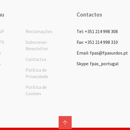
nu
Contactos
GP
Reclamações
Tel: +351 214 998 308
PS
Subscrever
Fax: +351 214 998 310
Newsletter
S
Email: fpas@fpasurdos.pt
Contactos
s
Skype: fpas_portugal
Política de
Privacidade
Política de
Cookies