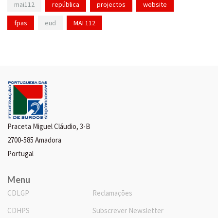
mai112
república
projectos
website
fpas
eud
MAI 112
Praceta Miguel Cláudio, 3-B
2700-585 Amadora
Portugal
Menu
CDLGP
Reclamações
CDHPS
Subscrever Newsletter