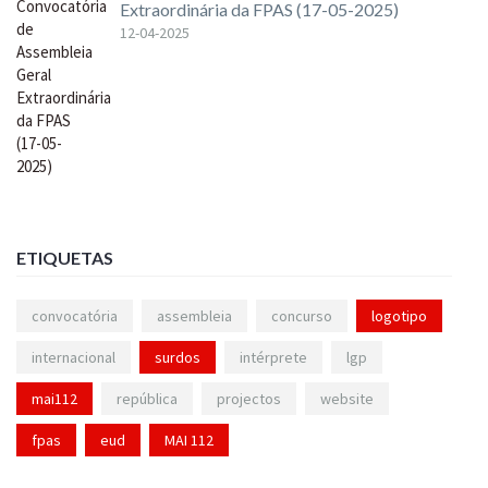
Extraordinária da FPAS (17-05-2025)
12-04-2025
ETIQUETAS
convocatória
assembleia
concurso
logotipo
internacional
surdos
intérprete
lgp
mai112
república
projectos
website
fpas
eud
MAI 112