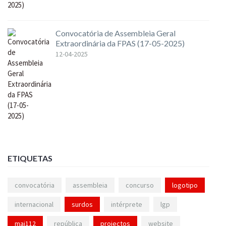
Convocatória de Assembleia Geral
Extraordinária da FPAS (17-05-2025)
12-04-2025
ETIQUETAS
convocatória
assembleia
concurso
logotipo
internacional
surdos
intérprete
lgp
mai112
república
projectos
website