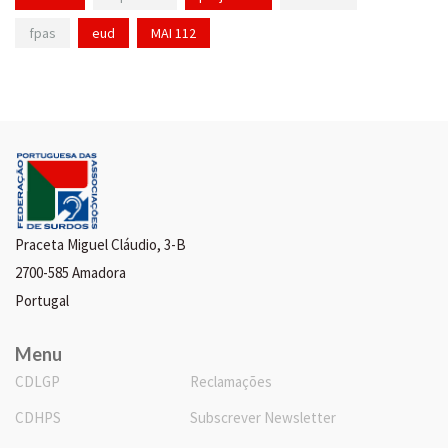
fpas
eud
MAI 112
Praceta Miguel Cláudio, 3-B
2700-585 Amadora
Portugal
Menu
CDLGP
Reclamações
CDHPS
Subscrever Newsletter