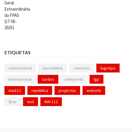
ETIQUETAS
convocatória
assembleia
concurso
logotipo
internacional
surdos
intérprete
lgp
mai112
república
projectos
website
fpas
eud
MAI 112