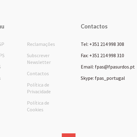
nu
Contactos
GP
Reclamações
Tel: +351 214 998 308
PS
Subscrever
Fax: +351 214 998 310
Newsletter
S
Email: fpas@fpasurdos.pt
Contactos
s
Skype: fpas_portugal
Política de
Privacidade
Política de
Cookies