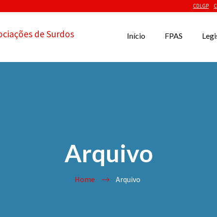
CDLGP
C
ociações de Surdos
Início
FPAS
Legi
Arquivo
Home
Arquivo