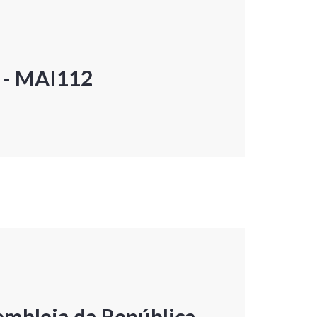
P - MAI112
embleia da República