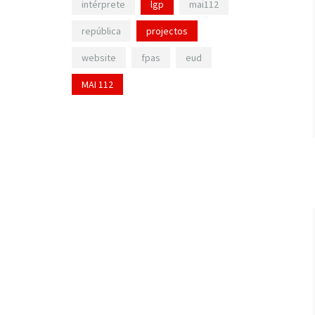
intérprete
lgp
mai112
república
projectos
website
fpas
eud
MAI 112