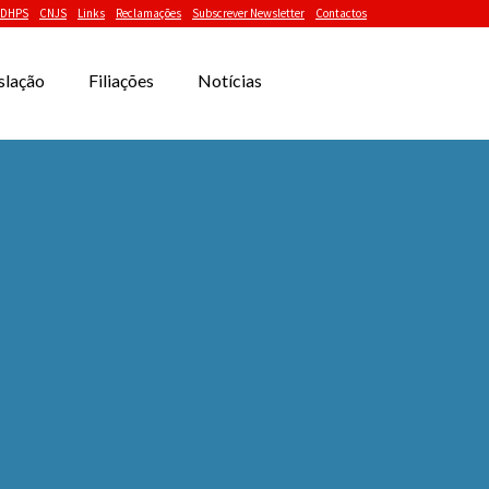
DHPS
CNJS
Links
Reclamações
Subscrever Newsletter
Contactos
slação
Filiações
Notícias