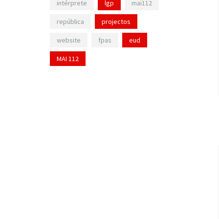
intérprete
lgp
mai112
república
projectos
website
fpas
eud
MAI 112