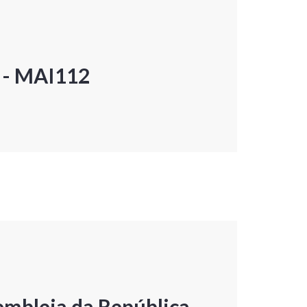
P - MAI112
embleia da República