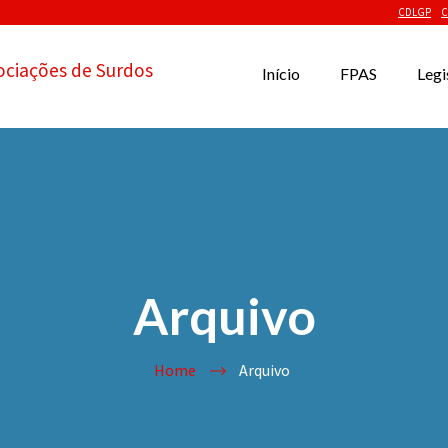
CDLGP
C
ociações de Surdos
Início
FPAS
Legi
Arquivo
Home
Arquivo