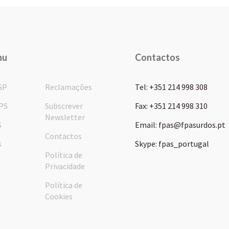
nu
Contactos
GP
Reclamações
Tel: +351 214 998 308
PS
Subscrever
Fax: +351 214 998 310
Newsletter
S
Email: fpas@fpasurdos.pt
Contactos
s
Skype: fpas_portugal
Política de
Privacidade
Política de
Cookies