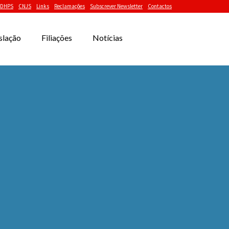
DHPS
CNJS
Links
Reclamações
Subscrever Newsletter
Contactos
slação
Filiações
Notícias