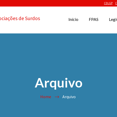
CDLGP
C
ociações de Surdos
Início
FPAS
Legi
Arquivo
Home
Arquivo