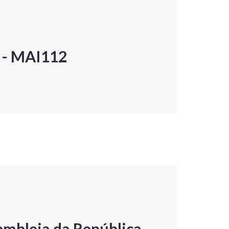
P - MAI112
embleia da República