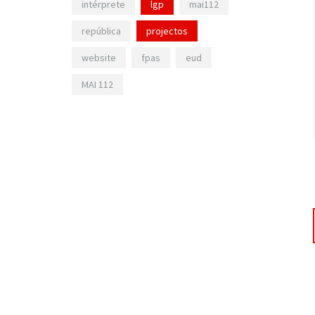
intérprete
lgp
mai112
república
projectos
website
fpas
eud
MAI 112