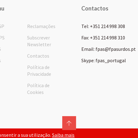
nu
Contactos
GP
Reclamações
Tel: +351 214 998 308
PS
Subscrever
Fax: +351 214 998 310
Newsletter
S
Email: fpas@fpasurdos.pt
Contactos
s
Skype: fpas_portugal
Política de
Privacidade
Política de
Cookies
consentir a sua utilização.
Saiba mais