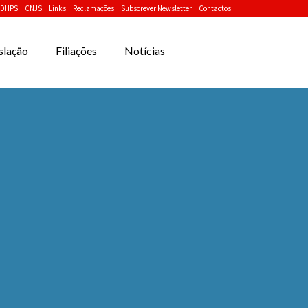
DHPS
CNJS
Links
Reclamações
Subscrever Newsletter
Contactos
slação
Filiações
Notícias