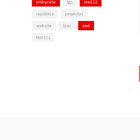
intérprete
lgp
mai112
república
projectos
website
fpas
eud
MAI 112