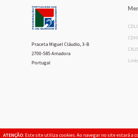
Me
CDL
CDH
Praceta Miguel Cláudio, 3-B
CNJ
2700-585 Amadora
Link
Portugal
© 2026 FPAS. Todos os direitos reservados.
ATENÇÃO
: Este site utiliza cookies. Ao navegar no site estará a 