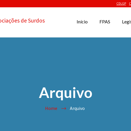
CDLGP
C
ociações de Surdos
Início
FPAS
Legi
Arquivo
Home
Arquivo